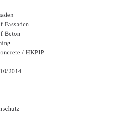
saden
f Fassaden
f Beton
hing
Concrete / HKPIP
 10/2014
nschutz